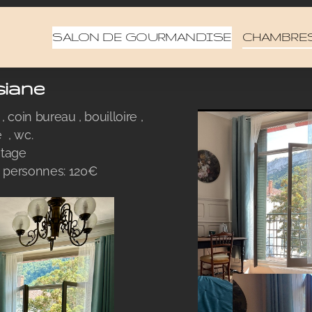
SALON DE GOURMANDISE
CHAMBRES
iane
coin bureau , bouilloire ,
e , wc.
étage
2 personnes: 120€