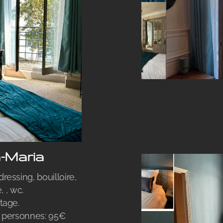
-Maria
essing, bouilloire,
e, , wc.
tage.
 2 personnes: 95€