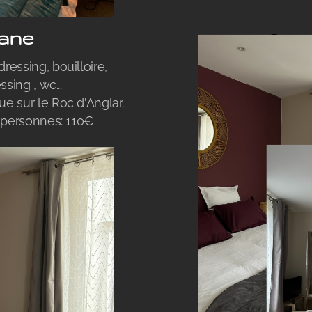
iane
ressing, bouilloire,
ssing , wc...
e sur le Roc d'Anglar.
2 personnes: 110€